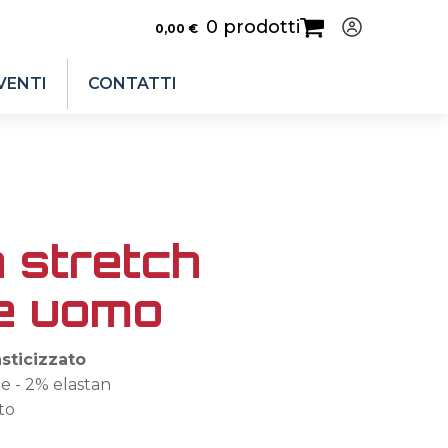
0 prodotti
0,00
€
VENTI
CONTATTI
 stretch
e uomo
sticizzato
e - 2% elastan
to