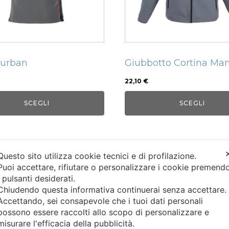
no
possono
e
essere
scelte
nella
Durban
Giubbotto Cortina Ma
a
pagina
del
22,10
€
tto
prodotto
SCEGLI
SCEGLI
Questo sito utilizza cookie tecnici e di profilazione.
Puoi accettare, rifiutare o personalizzare i cookie premend
i pulsanti desiderati.
Chiudendo questa informativa continuerai senza accettare
Accettando, sei consapevole che i tuoi dati personali
INFO AZIENDALI
ASSISTENZA CLI
possono essere raccolti allo scopo di personalizzare e
misurare l'efficacia della pubblicità.