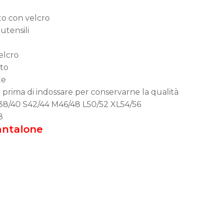
tto con velcro
utensili
elcro
to
te
e prima di indossare per conservarne la qualità
/40 S42/44 M46/48 L50/52 XL54/56
8
antalone