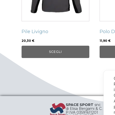
possono
posso
essere
esser
scelte
scelte
nella
nella
Pile Livigno
Polo 
pagina
pagin
del
del
20,30
€
11,90
€
prodotto
prodo
SCEGLI
SPACE SPORT
snc
di Elisa Bergami & C.
P.IVA 03591611201