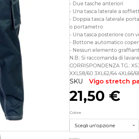
- Due tasche anteriori
- Una tasca laterale a soffie
- Doppia tasca laterale porta
o portametro
- Una tasca posteriore con v
- Bottone automatico coper
- Nessun elemento graffian
N.B.: Si raccomanda di lavar
CORRISPONDENZA TG.: XS38
XXL58/60 3XL62/64 4XL66/6
SKU
Vigo stretch p
21,50
€
Colore
taglia