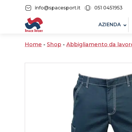
info@spacesport.it
051 0451953
AZIENDA
Home
-
Shop
-
Abbigliamento da lavor