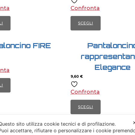
Le
.
to
nta
Confronta
opzioni
possono
i
LI
SCEGLI
essere
no
o
Questo
scelte
to
prodotto
nella
aloncino FIRE
Pantaloncin
ha
pagina
rappresenta
più
del
Elegance
.
varianti.
prodotto
nta
Le
9,60
€
to
i
opzioni
LI
no
possono
Confronta
o
essere
to
scelte
SCEGLI
nella
Questo
pagina
Questo sito utilizza cookie tecnici e di profilazione.
prodotto
.
Puoi accettare, rifiutare o personalizzare i cookie premend
del
ha