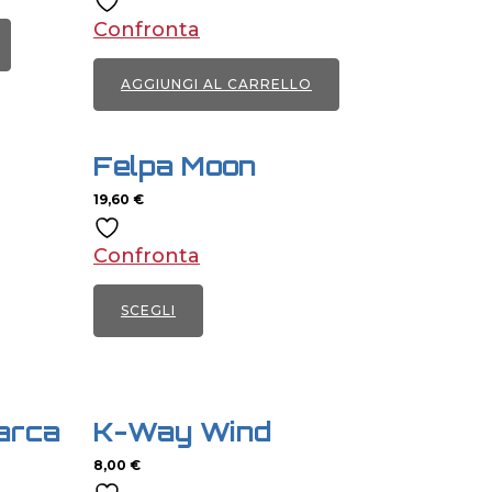
Confronta
AGGIUNGI AL CARRELLO
Felpa Moon
19,60
€
Confronta
SCEGLI
Questo
prodotto
ha
arca
K-Way Wind
più
varianti.
8,00
€