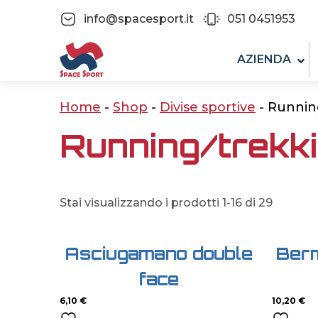
info@spacesport.it
051 0451953
AZIENDA
Home
-
Shop
-
Divise sportive
-
Runnin
Running/trekk
Stai visualizzando i prodotti 1-16 di 29
Asciugamano double
Ber
face
6,10
€
10,20
€