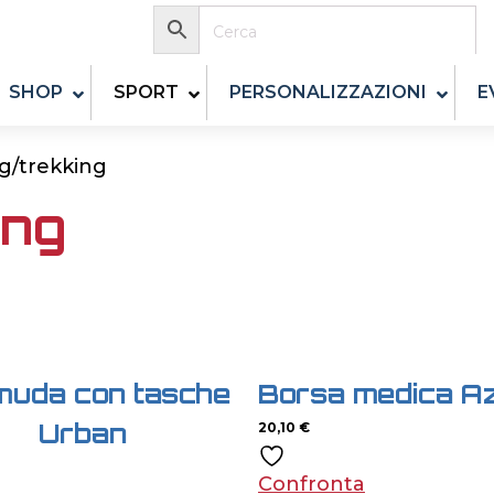
SHOP
SPORT
PERSONALIZZAZIONI
E
g/trekking
ing
muda con tasche
Borsa medica A
Urban
20,10
€
Confronta