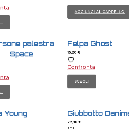
nta
AGGIUNGI AL CARRELLO
LI
o
to
rsone palestra
Felpa Ghost
Space
15,20
€
.
Confronta
nta
i
SCEGLI
no
Questo
LI
prodotto
o
ha
to
a Young
Giubbotto Danim
più
varianti.
27,90
€