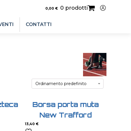
0 prodotti
0,00
€
VENTI
CONTATTI
zteca
Borsa porta muta
New Trafford
13,40
€