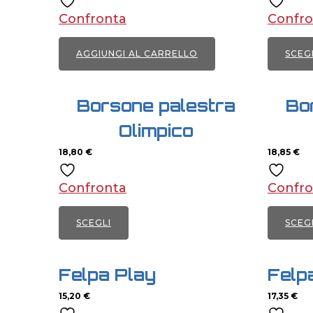
Confronta
Confro
AGGIUNGI AL CARRELLO
SCEG
Quest
prodot
Borsone palestra
Bo
ha
Olimpico
più
18,80
€
varianti
18,85
€
Le
Confronta
Confro
opzion
posso
SCEGLI
SCEG
essere
Questo
Quest
scelte
prodotto
prodot
nella
Felpa Play
Felp
ha
ha
pagina
15,20
€
17,35
€
più
più
del