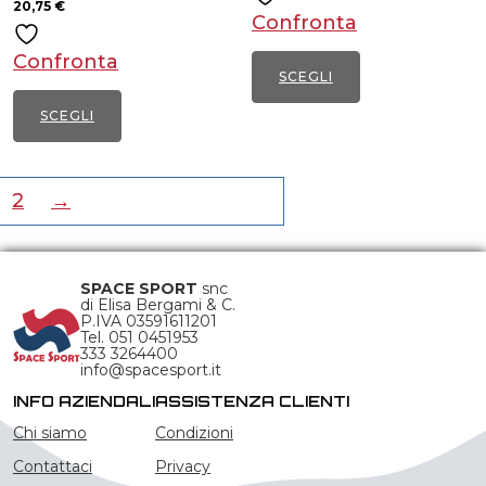
essere
20,75
€
essere
Confronta
scelte
scelte
Confronta
nella
nella
SCEGLI
pagina
pagina
Questo
SCEGLI
del
del
prodotto
Questo
prodotto
prodotto
ha
prodotto
2
→
più
ha
varianti.
più
Le
varianti.
SPACE SPORT
snc
opzioni
Le
di Elisa Bergami & C.
possono
P.IVA 03591611201
opzioni
Tel. 051 0451953
essere
333 3264400
possono
info@spacesport.it
scelte
essere
INFO AZIENDALI
ASSISTENZA CLIENTI
nella
scelte
Chi siamo
Condizioni
pagina
nella
del
Contattaci
Privacy
pagina