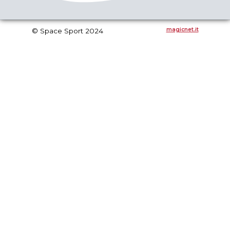
prodotto
del
prodotto
magicnet.it
© Space Sport 2024