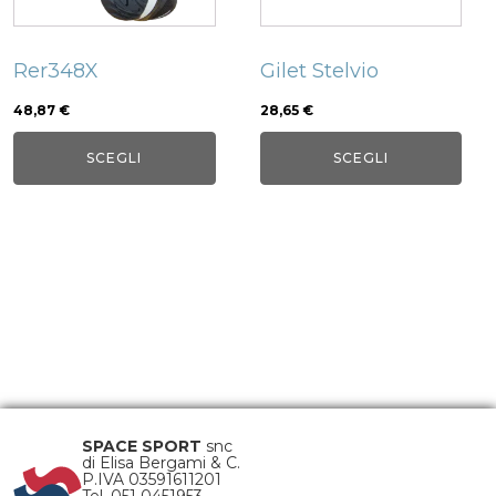
opzioni
opzioni
possono
possono
Rer348X
Gilet Stelvio
essere
essere
scelte
scelte
48,87
€
28,65
€
nella
nella
SCEGLI
SCEGLI
pagina
pagina
del
del
prodotto
prodotto
SPACE SPORT
snc
di Elisa Bergami & C.
P.IVA 03591611201