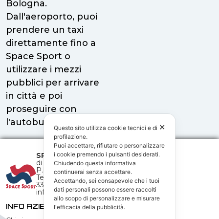
Bologna.
Dall'aeroporto, puoi
prendere un taxi
direttamente fino a
Space Sport o
utilizzare i mezzi
pubblici per arrivare
in città e poi
proseguire con
l'autobus o il treno.
✕
Questo sito utilizza cookie tecnici e di
profilazione.
Puoi accettare, rifiutare o personalizzare
i cookie premendo i pulsanti desiderati.
SPACE SPORT
snc
di Elisa Bergami & C.
Chiudendo questa informativa
P.IVA 03591611201
continuerai senza accettare.
Tel. 051 0451953
Accettando, sei consapevole che i tuoi
333 3264400
dati personali possono essere raccolti
info@spacesport.it
allo scopo di personalizzare e misurare
INFO AZIENDALI
ASSISTENZA CLIENTI
l'efficacia della pubblicità.