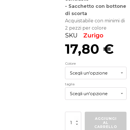
- Sacchetto con bottone
di scorta
Acquistabile con minimi di
2 pezzi per colore
SKU
Zurigo
17,80
€
Colore
taglia
Bermuda
AGGIUNGI
Zurigo
AL
quantità
CARRELLO