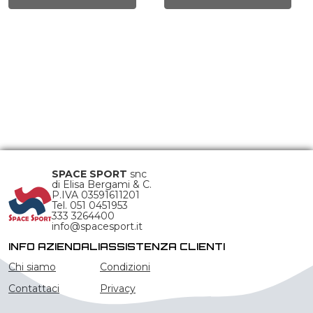
prodotto
prodotto
SPACE SPORT
snc
di Elisa Bergami & C.
P.IVA 03591611201
Tel. 051 0451953
333 3264400
info@spacesport.it
INFO AZIENDALI
ASSISTENZA CLIENTI
Chi siamo
Condizioni
Contattaci
Privacy