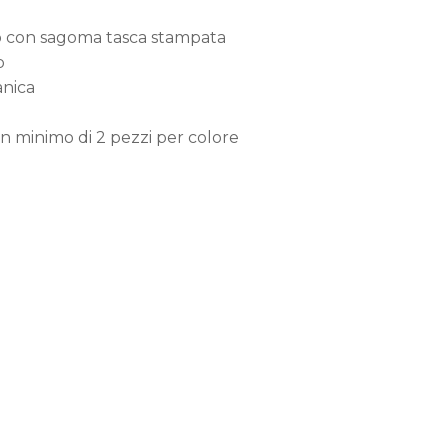
to con sagoma tasca stampata
p
anica
n minimo di 2 pezzi per colore