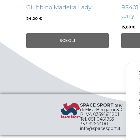
nella
nella
Giubbino Madeira Lady
BS401 
pagina
pagin
terry
del
del
24,20
€
prodotto
prodo
15,60
€
SCEGLI
SPACE SPORT
snc
di Elisa Bergami & C.
P.IVA 03591611201
Tel. 051 0451953
333 3264400
info@spacesport.it