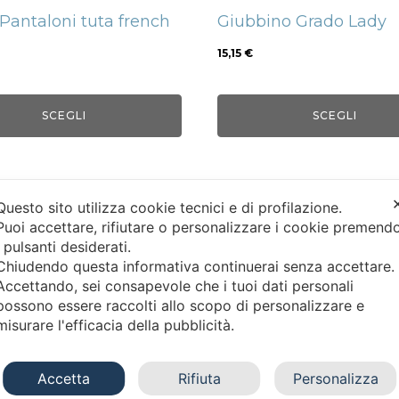
nella
Pantaloni tuta french
Giubbino Grado Lady
a
pagina
del
15,15
€
tto
prodotto
SCEGLI
SCEGLI
Questo sito utilizza cookie tecnici e di profilazione.
Puoi accettare, rifiutare o personalizzare i cookie premend
i pulsanti desiderati.
Chiudendo questa informativa continuerai senza accettare
Accettando, sei consapevole che i tuoi dati personali
INFO AZIENDALI
ASSISTENZA CLI
possono essere raccolti allo scopo di personalizzare e
misurare l'efficacia della pubblicità.
Chi siamo
Condizioni
Contattaci
Privacy
Accetta
Rifiuta
Personalizza