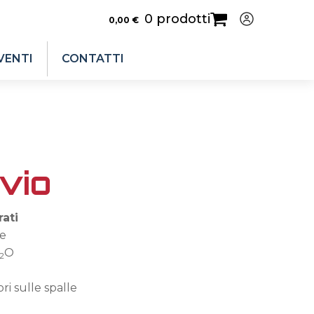
0 prodotti
0,00
€
VENTI
CONTATTI
lvio
rati
ne
O
2
ri sulle spalle