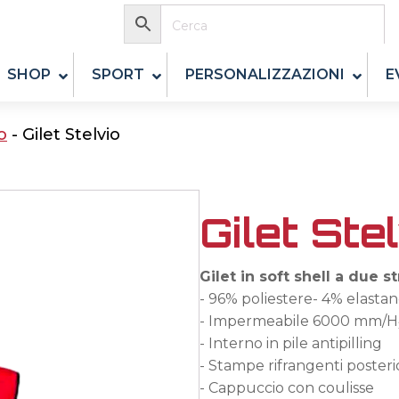
SHOP
SPORT
PERSONALIZZAZIONI
E
o
-
Gilet Stelvio
Gilet Ste
Gilet in soft shell a due st
- 96% poliestere- 4% elasta
- Impermeabile 6000 mm/H
- Interno in pile antipilling
- Stampe rifrangenti posterio
- Cappuccio con coulisse