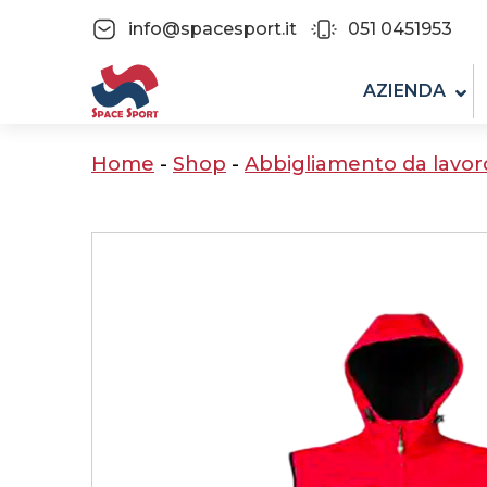
info@spacesport.it
051 0451953
AZIENDA
Home
-
Shop
-
Abbigliamento da lavor