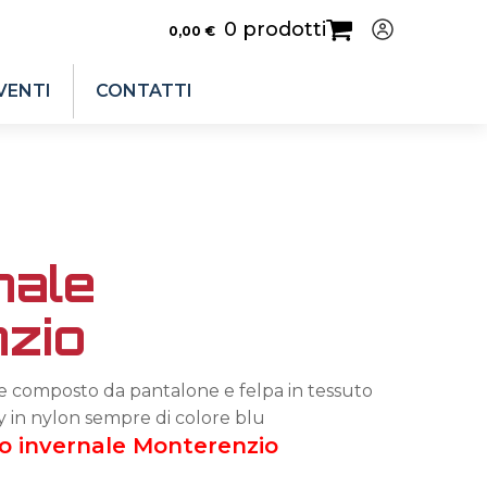
0 prodotti
0,00
€
VENTI
CONTATTI
nale
zio
e composto da pantalone e felpa in tessuto
y in nylon sempre di colore blu
o invernale Monterenzio