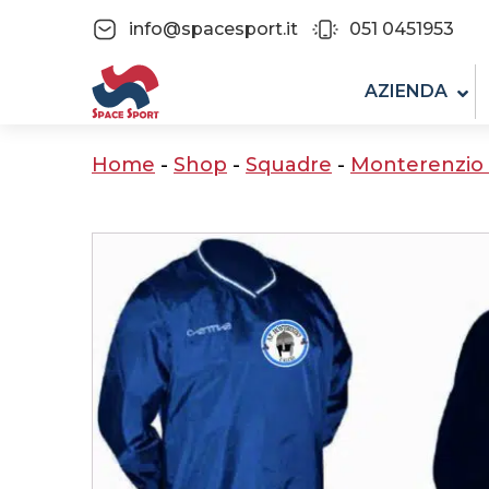
info@spacesport.it
051 0451953
AZIENDA
Home
-
Shop
-
Squadre
-
Monterenzio 