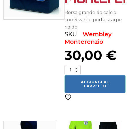
Borsa grande da calcio
con 3 vani e porta scarpe
rigido
SKU
Wembley
Monterenzio
30,00
€
Borsa
calcio
Monterenzio
AGGIUNGI AL
quantità
CARRELLO
Related products
Questo
Questo