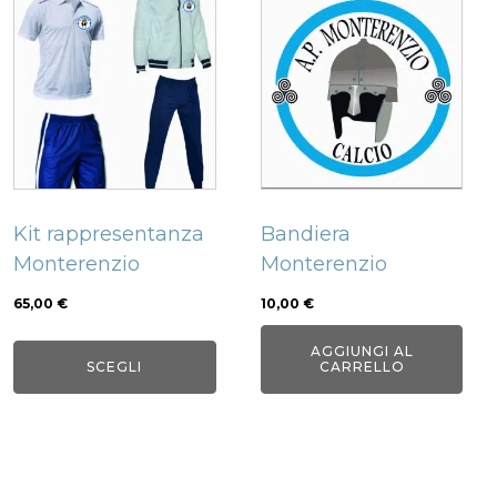
prodotto
ha
più
varianti.
Le
opzioni
possono
Kit rappresentanza
Bandiera
essere
Monterenzio
Monterenzio
scelte
nella
65,00
€
10,00
€
pagina
AGGIUNGI AL
del
SCEGLI
CARRELLO
prodotto