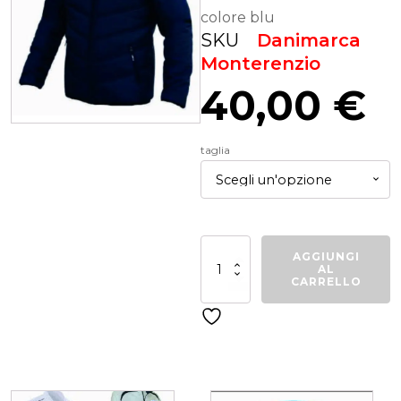
colore blu
SKU
Danimarca
Monterenzio
40,00
€
taglia
Giaccone
AGGIUNGI
Monterenzio
AL
quantità
CARRELLO
Related products
Questo