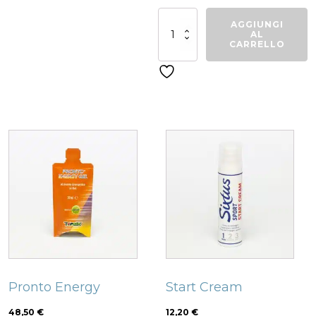
Completo
AGGIUNGI
double
AL
basket
CARRELLO
quantità
Related products
Pronto Energy
Start Cream
48,50
€
12,20
€