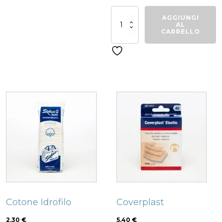
Completo
AGGIUNGI
double
AL
Boston
CARRELLO
quantità
Related products
Cotone Idrofilo
Coverplast
2,30
€
5,40
€