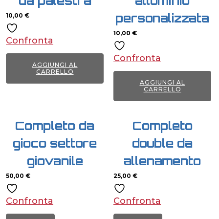
da palestra
alluminio
personalizzata
10,00
€
10,00
€
Confronta
Confronta
AGGIUNGI AL
CARRELLO
AGGIUNGI AL
CARRELLO
Completo da
Completo
gioco settore
double da
giovanile
allenamento
50,00
€
25,00
€
Confronta
Confronta