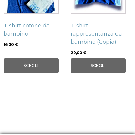
Le
Le
opzioni
opzioni
possono
possono
T-shirt cotone da
T-shirt
essere
essere
bambino
rappresentanza da
scelte
scelte
bambino (Copia)
nella
nella
16,00
€
pagina
pagina
20,00
€
del
del
SCEGLI
SCEGLI
prodotto
prodotto