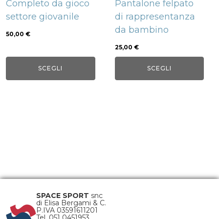
Completo da gioco
Pantalone felpato
essere
essere
settore giovanile
di rappresentanza
scelte
scelte
da bambino
nella
nella
50,00
€
pagina
pagina
25,00
€
del
del
SCEGLI
SCEGLI
prodotto
prodotto
SPACE SPORT
snc
di Elisa Bergami & C.
P.IVA 03591611201
Tel. 051 0451953