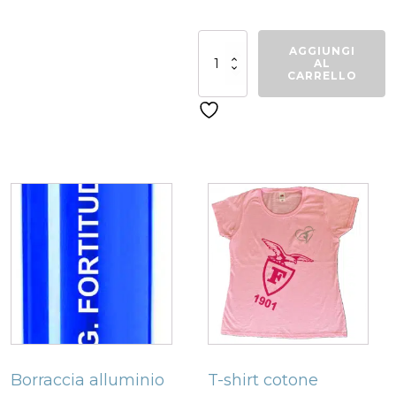
Felpa
AGGIUNGI
di
AL
rappresentanza
CARRELLO
da
bambino
quantità
Related products
Questo
prodotto
ha
più
varianti.
Le
opzioni
possono
Borraccia alluminio
T-shirt cotone
essere