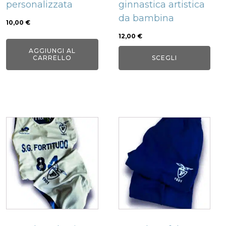
personalizzata
ginnastica artistica
scelte
da bambina
nella
10,00
€
pagina
12,00
€
del
AGGIUNGI AL
CARRELLO
SCEGLI
prodotto
Questo
Questo
prodotto
prodotto
ha
ha
più
più
varianti.
varianti.
Le
Le
opzioni
opzioni
possono
possono