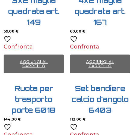
3x2 maglia
4x2 maglia
quadrata art.
quadrata art.
149
167
59,00
€
60,00
€
Confronta
Confronta
AGGIUNGI AL
AGGIUNGI AL
CARRELLO
CARRELLO
Ruota per
Set bandiere
trasporto
calcio d'angolo
porte 6018
6403
144,00
€
112,00
€
Confronta
Confronta