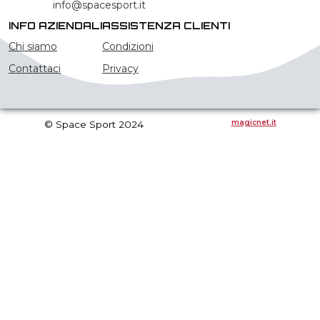
info@spacesport.it
pagina
INFO AZIENDALI
ASSISTENZA CLIENTI
del
Chi siamo
Condizioni
prodotto
Contattaci
Privacy
magicnet.it
© Space Sport 2024