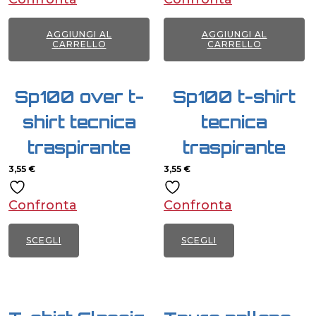
AGGIUNGI AL
AGGIUNGI AL
CARRELLO
CARRELLO
Sp100 over t-
Sp100 t-shirt
shirt tecnica
tecnica
traspirante
traspirante
3,55
€
3,55
€
Confronta
Confronta
SCEGLI
SCEGLI
Questo
Questo
prodotto
prodotto
ha
ha