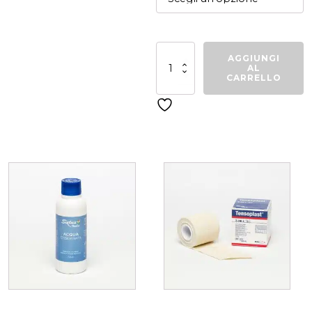
Zaino
AGGIUNGI
bicolore
AL
con
CARRELLO
porta
scarpe
Arena
quantità
Related products