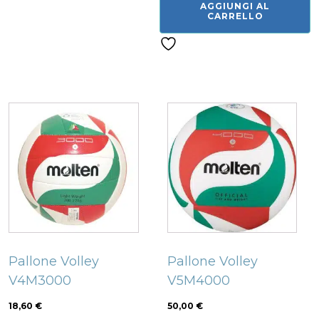
AGGIUNGI AL
d'angolo
CARRELLO
6403
quantità
Related products
Pallone Volley
Pallone Volley
V4M3000
V5M4000
18,60
€
50,00
€