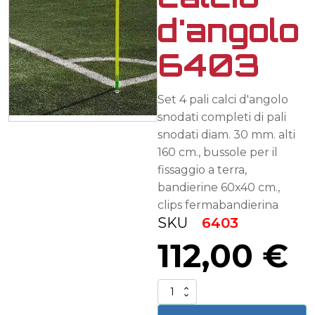
d'angolo
6403
Set 4 pali calci d'angolo
snodati completi di pali
snodati diam. 30 mm. alti
160 cm., bussole per il
fissaggio a terra,
bandierine 60x40 cm.,
clips fermabandierina
SKU
6403
112,00
€
Set
bandiere
calcio