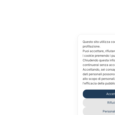
Questo sito utilizza co
profilazione.
Puoi accettare, rifiuta
i cookie premendo i pu
Chiudendo questa inf
continuerai senza acc
Accettando, sei consap
dati personali possono
allo scopo di personal
l'efficacia della pubbli
Accet
Rifiu
Persona