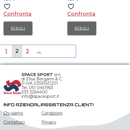
scelte
scelte
Confronta
Confronta
nella
nella
pagina
pagina
SCEGLI
SCEGLI
del
del
Questo
Questo
prodotto
prodotto
prodotto
prodotto
1
2
3
→
ha
ha
più
più
varianti.
varianti.
SPACE SPORT
snc
Le
Le
di Elisa Bergami & C.
P.IVA 03591611201
opzioni
opzioni
Tel. 051 0451953
333 3264400
possono
possono
info@spacesport.it
essere
essere
INFO AZIENDALI
ASSISTENZA CLIENTI
scelte
scelte
Chi siamo
Condizioni
nella
nella
Contattaci
Privacy
pagina
pagina