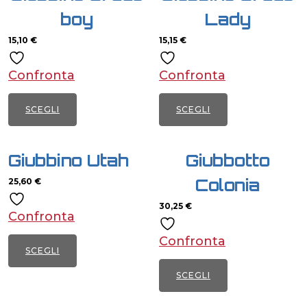
boy
Lady
15,10
€
15,15
€
Confronta
Confronta
SCEGLI
SCEGLI
Questo
Questo
prodotto
prodotto
Giubbino Utah
Giubbotto
ha
ha
Colonia
25,60
€
più
più
varianti.
varianti.
30,25
€
Confronta
Le
Le
Confronta
opzioni
opzioni
SCEGLI
possono
possono
Questo
SCEGLI
essere
essere
prodotto
Questo
scelte
scelte