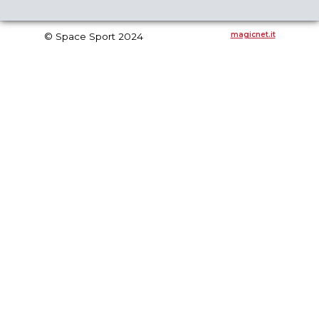
del
del
prodotto
prodotto
magicnet.it
© Space Sport 2024