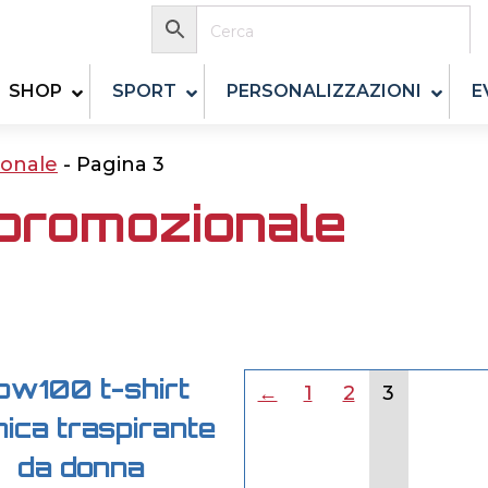
SHOP
SPORT
PERSONALIZZAZIONI
E
onale
-
Pagina 3
 promozionale
pw100 t-shirt
←
1
2
3
nica traspirante
da donna