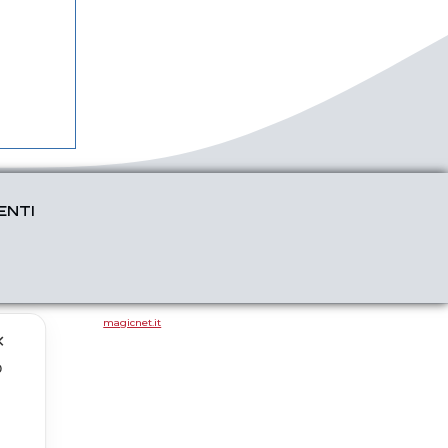
ENTI
magicnet.it
✕
o
.