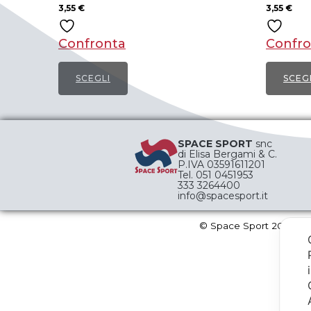
3,55
€
3,55
€
Confronta
Confro
SCEGLI
SCEG
Questo
Quest
prodotto
prodot
ha
ha
SPACE SPORT
snc
di Elisa Bergami & C.
più
più
P.IVA 03591611201
Tel. 051 0451953
varianti.
varianti
333 3264400
Le
info@spacesport.it
Le
opzioni
opzion
© Space Sport 2024
possono
posso
essere
essere
scelte
scelte
nella
nella
pagina
pagina