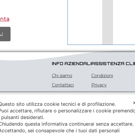
nta
LI
o
to
INFO AZIENDALI
ASSISTENZA CLI
Chi siamo
Condizioni
.
Contattaci
Privacy
i
no
Questo sito utilizza cookie tecnici e di profilazione.
Puoi accettare, rifiutare o personalizzare i cookie premend
i pulsanti desiderati.
Chiudendo questa informativa continuerai senza accettare
Accettando, sei consapevole che i tuoi dati personali