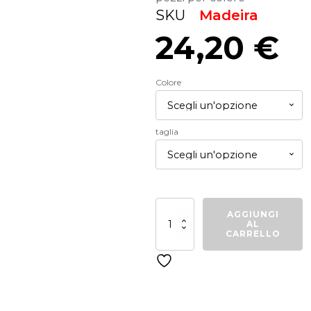
SKU
Madeira
24,20
€
Colore
taglia
Giubbino
AGGIUNGI
Madeira
AL
quantità
CARRELLO
Related products