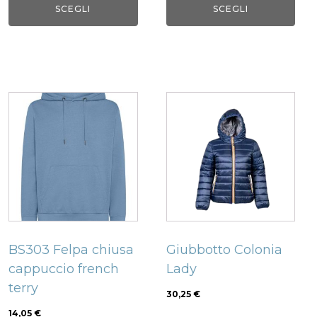
SCEGLI
SCEGLI
del
del
prodotto
prodotto
Questo
Questo
prodotto
prodotto
ha
ha
più
più
varianti.
varianti.
Le
Le
opzioni
opzioni
possono
possono
BS303 Felpa chiusa
Giubbotto Colonia
essere
essere
cappuccio french
Lady
scelte
scelte
terry
nella
nella
30,25
€
pagina
pagina
14,05
€