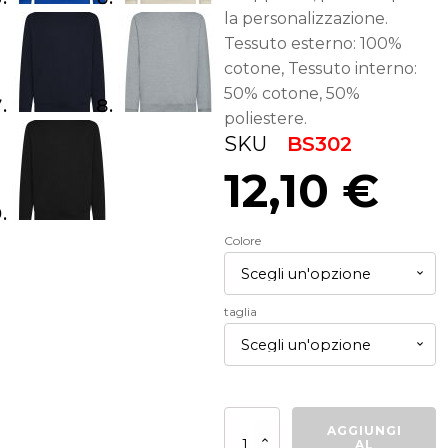
la personalizzazione.
Tessuto esterno: 100%
cotone, Tessuto interno:
50% cotone, 50%
poliestere.
SKU
BS302
12,10
€
Colore
taglia
BS302
AGGIUNGI
Felpa
AL