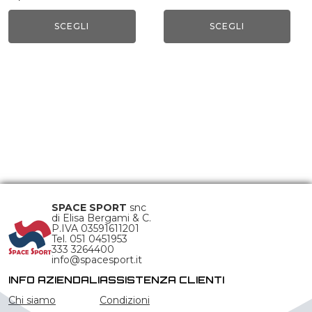
del
del
SCEGLI
SCEGLI
prodotto
prodotto
SPACE SPORT
snc
di Elisa Bergami & C.
P.IVA 03591611201
Tel. 051 0451953
333 3264400
info@spacesport.it
INFO AZIENDALI
ASSISTENZA CLIENTI
Chi siamo
Condizioni