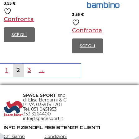
bambino
essere
3,55
€
essere
scelte
scelte
3,55
€
Confronta
nella
nella
pagina
pagina
Confronta
SCEGLI
del
del
Questo
prodotto
prodotto
SCEGLI
prodotto
Questo
ha
prodotto
1
2
3
→
più
ha
varianti.
più
Le
varianti.
SPACE SPORT
snc
opzioni
Le
di Elisa Bergami & C.
possono
P.IVA 03591611201
opzioni
Tel. 051 0451953
essere
333 3264400
possono
info@spacesport.it
scelte
essere
INFO AZIENDALI
ASSISTENZA CLIENTI
nella
scelte
Chi siamo
Condizioni
pagina