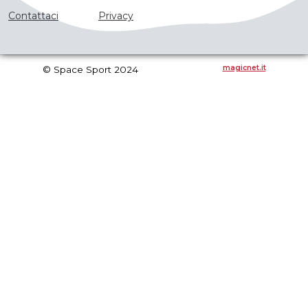
nella
del
Contattaci
Privacy
pagina
prodotto
del
prodotto
magicnet.it
© Space Sport 2024