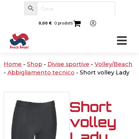
0,00
€
0 prodotti
Home
-
Shop
-
Divise sportive
-
Volley/Beach
-
Abbigliamento tecnico
-
Short volley Lady
Short
volley
Lady