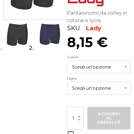
Pantaloncino da volley in
cotone e lycra
SKU
Lady
8,15
€
Colore
taglia
Short
AGGIUNGI
volley
AL
Lady
CARRELLO
quantità