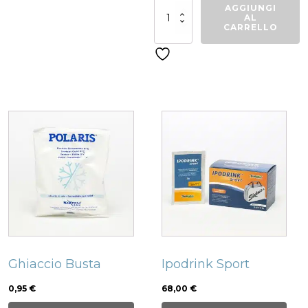
Borsone
AGGIUNGI
palestra
AL
Space
CARRELLO
quantità
Related products
Ghiaccio Busta
Ipodrink Sport
0,95
€
68,00
€