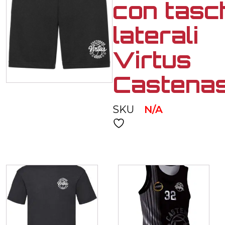
con tasc
laterali
Virtus
Castena
SKU
N/A
Related products