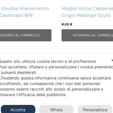
a Double Allenamento
Maglia Virtus Castena
 Castenaso B/N
Grigio Melange Scuro
8,00
€
GGIUNGI AL CARRELLO
AGGIUNGI AL CARREL
Questo sito utilizza cookie tecnici e di profilazione.
Puoi accettare, rifiutare o personalizzare i cookie premend
i pulsanti desiderati.
Chiudendo questa informativa continuerai senza accettare
Accettando, sei consapevole che i tuoi dati personali
INFO AZIENDALI
ASSISTENZA CLI
possono essere raccolti allo scopo di personalizzare e
misurare l'efficacia della pubblicità.
Chi siamo
Condizioni
Contattaci
Privacy
Accetta
Rifiuta
Personalizza