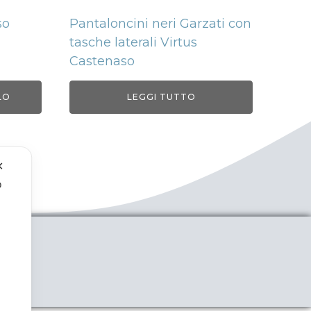
so
Pantaloncini neri Garzati con
tasche laterali Virtus
Castenaso
LO
LEGGI TUTTO
✕
o
.
ENTI