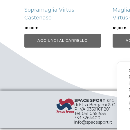
Sopramaglia Virtus
Magli
Castenaso
Virtus
18,00
€
18,00
€
AGGIUNGI AL CARRELLO
A
SPACE SPORT
snc
di Elisa Bergami & C.
P.IVA 03591611201
Tel. 051 0451953
333 3264400
info@spacesport.it