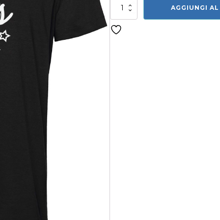
Maglia
AGGIUNGI AL
Virtus
Castenaso
Nera
quantità