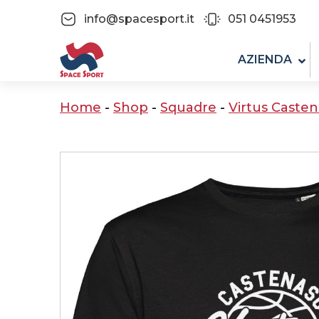
info@spacesport.it
051 0451953
AZIENDA
Home
-
Shop
-
Squadre
-
Virtus Caste