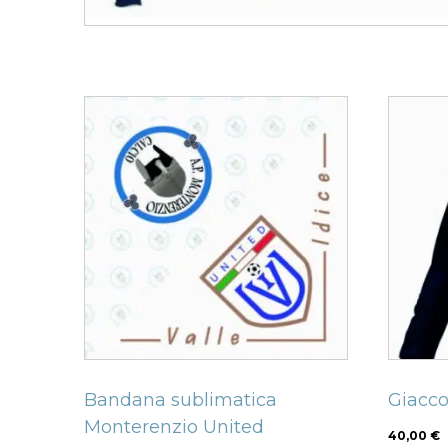
Related products
Quest
prodo
ha
più
variant
Le
opzion
posso
esser
scelte
nella
Bandana sublimatica
Giacco
pagin
Monterenzio United
del
40,00
€