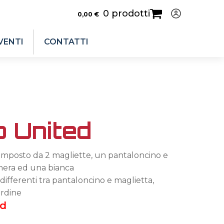
0 prodotti
0,00
€
VENTI
CONTATTI
o United
omposto da 2 magliette, un pantaloncino e
 nera ed una bianca
 differenti tra pantaloncino e maglietta,
ordine
ed