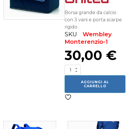
Borsa grande da calcio
con 3 vani e porta scarpe
rigido
SKU
Wembley
Monterenzio-1
30,00
€
Borsa
calcio
United
AGGIUNGI AL
quantità
CARRELLO
Related products
Questo