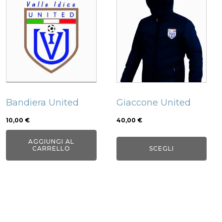
prodotto
ha
più
varianti.
Le
opzioni
possono
Bandiera United
Giaccone United
essere
scelte
10,00
€
40,00
€
nella
AGGIUNGI AL
pagina
CARRELLO
SCEGLI
del
prodotto