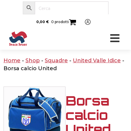
0,00
€
0 prodotti
Home
-
Shop
-
Squadre
-
United Valle Idice
-
Borsa calcio United
Borsa
calcio
United