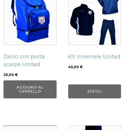
prodotto
ha
più
varianti.
Le
opzioni
possono
Zaino con porta
Kit invernale United
essere
scarpe United
scelte
45,00
€
nella
25,00
€
pagina
AGGIUNGI AL
del
CARRELLO
SCEGLI
prodotto
Questo