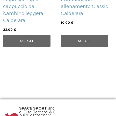
essere
essere
cappuccio da
allenamento Classic
scelte
scelte
bambino leggera
Calderara
nella
nella
Calderara
pagina
pagina
10,00
€
del
del
22,00
€
prodotto
prodotto
SCEGLI
SCEGLI
SPACE SPORT
snc
di Elisa Bergami & C.