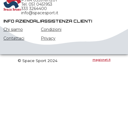
P.IVA 03591611201
Tel. 051 0451953
333 3264400
info@spacesport.it
INFO AZIENDALI
ASSISTENZA CLIENTI
Chi siamo
Condizioni
Contattaci
Privacy
magicnet.it
© Space Sport 2024