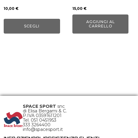
pagina
10,00
€
15,00
€
del
AGGIUNGI AL
prodotto
SCEGLI
CARRELLO
SPACE SPORT
snc
di Elisa Bergami & C.
P.IVA 03591611201
Tel. 051 0451953
333 3264400
info@spacesport.it