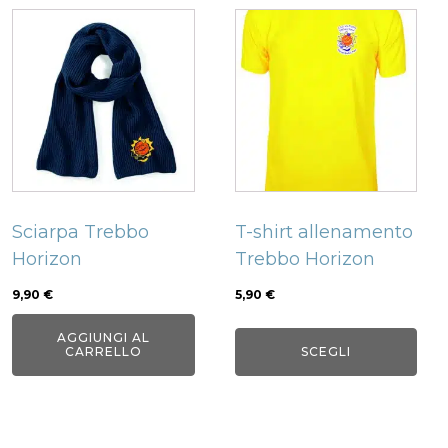
Questo
prodotto
ha
più
varianti.
Le
opzioni
possono
Sciarpa Trebbo
T-shirt allenamento
essere
Horizon
Trebbo Horizon
scelte
nella
9,90
€
5,90
€
pagina
AGGIUNGI AL
del
CARRELLO
SCEGLI
prodotto