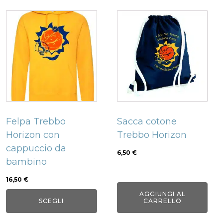
Questo
prodotto
ha
più
varianti.
Le
opzioni
possono
Felpa Trebbo
Sacca cotone
essere
Horizon con
Trebbo Horizon
scelte
cappuccio da
nella
6,50
€
bambino
pagina
del
16,50
€
prodotto
AGGIUNGI AL
SCEGLI
CARRELLO