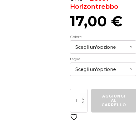
Horizontrebbo
17,00
€
Colore
taglia
Felpa
AGGIUNGI
girocollo
AL
Trebbo
CARRELLO
Horizon
quantità
Related products