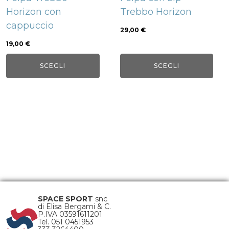
essere
essere
Horizon con
Trebbo Horizon
scelte
scelte
cappuccio
nella
nella
29,00
€
pagina
pagina
19,00
€
del
del
SCEGLI
SCEGLI
prodotto
prodotto
SPACE SPORT
snc
di Elisa Bergami & C.
P.IVA 03591611201
Tel. 051 0451953