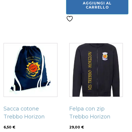
AGGIUNGI AL
Horizon
CARRELLO
quantità
Related products
Questo
prodotto
ha
più
varianti.
Le
opzioni
possono
Sacca cotone
Felpa con zip
essere
Trebbo Horizon
Trebbo Horizon
scelte
nella
6,50
€
29,00
€