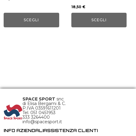
pagina
pagina
18,50
€
del
del
SCEGLI
SCEGLI
prodotto
prodotto
SPACE SPORT
snc
di Elisa Bergami & C.
P.IVA 03591611201
Tel. 051 0451953
333 3264400
info@spacesport.it
INFO AZIENDALI
ASSISTENZA CLIENTI