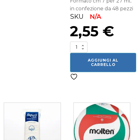
Formato cm 7 per 27 mt.
in confezione da 48 pezzi
SKU
N/A
2,55
€
Salvapelle
quantità
AGGIUNGI AL
CARRELLO
Related products