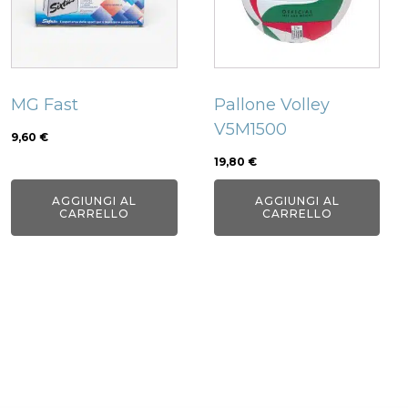
MG Fast
Pallone Volley
V5M1500
9,60
€
19,80
€
AGGIUNGI AL
AGGIUNGI AL
CARRELLO
CARRELLO