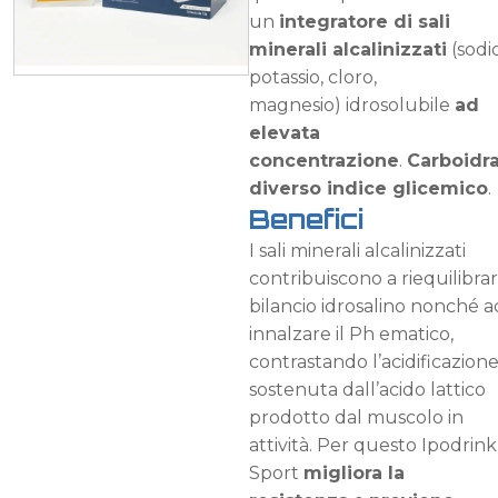
un
integratore di sali
minerali alcalinizzati
(sodio
potassio, cloro,
magnesio) idrosolubile
ad
elevata
concentrazione
.
Carboidra
diverso indice glicemico
.
Benefici
I sali minerali alcalinizzati
contribuiscono a riequilibrare
bilancio idrosalino nonché a
innalzare il Ph ematico,
contrastando l’acidificazion
sostenuta dall’acido lattico
prodotto dal muscolo in
attività. Per questo Ipodrink
Sport
migliora la