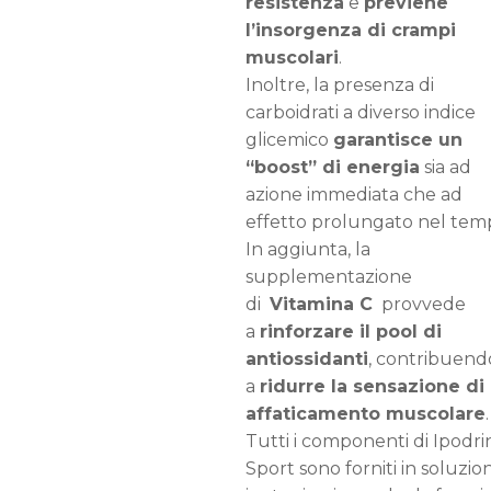
resistenza
e
previene
l’insorgenza di crampi
muscolari
.
Inoltre, la presenza di
carboidrati a diverso indice
glicemico
garantisce un
“boost” di energia
sia ad
azione immediata che ad
effetto prolungato nel tem
In aggiunta, la
supplementazione
di
Vitamina C
provvede
a
rinforzare il pool di
antiossidanti
, contribuend
a
ridurre la sensazione di
affaticamento muscolare
.
Tutti i componenti di Ipodri
Sport sono forniti in soluzio