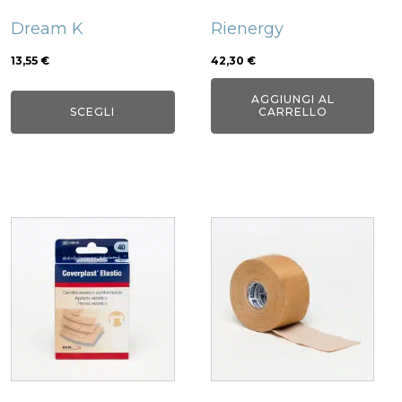
possono
Dream K
Rienergy
essere
scelte
13,55
€
42,30
€
nella
AGGIUNGI AL
pagina
SCEGLI
CARRELLO
del
prodotto