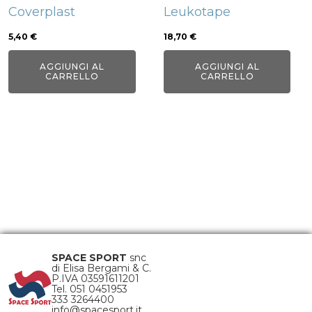
Coverplast
Leukotape
5,40
€
18,70
€
AGGIUNGI AL
AGGIUNGI AL
CARRELLO
CARRELLO
SPACE SPORT
snc
di Elisa Bergami & C.
P.IVA 03591611201
Tel. 051 0451953
333 3264400
info@spacesport.it