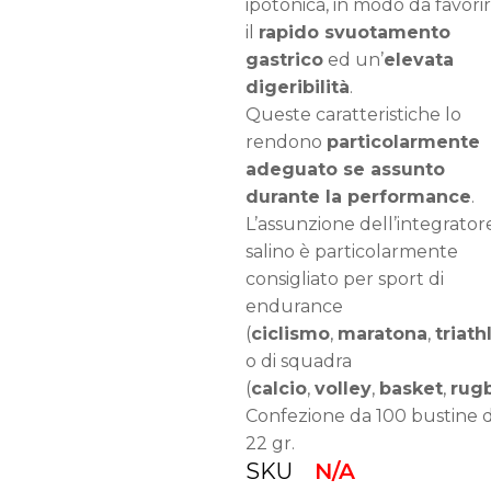
ipotonica, in modo da favori
il
rapido svuotamento
gastrico
ed un’
elevata
digeribilità
.
Queste caratteristiche lo
rendono
particolarmente
adeguato se assunto
durante la performance
.
L’assunzione dell’integrator
salino è particolarmente
consigliato per sport di
endurance
(
ciclismo
,
maratona
,
triath
o di squadra
(
calcio
,
volley
,
basket
,
rug
Confezione da 100 bustine d
22 gr.
SKU
N/A