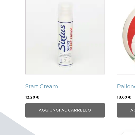
Start Cream
Pallon
12,20
€
18,60
€
AGGIUNGI AL CARRELLO
A