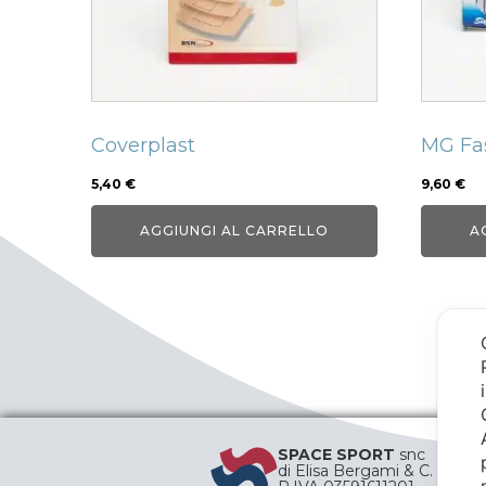
Coverplast
MG Fa
5,40
€
9,60
€
AGGIUNGI AL CARRELLO
A
SPACE SPORT
snc
di Elisa Bergami & C.