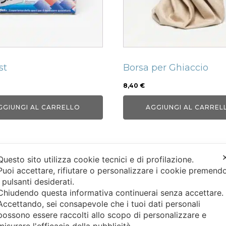
st
Borsa per Ghiaccio
8,40
€
GGIUNGI AL CARRELLO
AGGIUNGI AL CARREL
Questo sito utilizza cookie tecnici e di profilazione.
Puoi accettare, rifiutare o personalizzare i cookie premend
i pulsanti desiderati.
Chiudendo questa informativa continuerai senza accettare
Accettando, sei consapevole che i tuoi dati personali
INFO AZIENDALI
ASSISTENZA CLI
possono essere raccolti allo scopo di personalizzare e