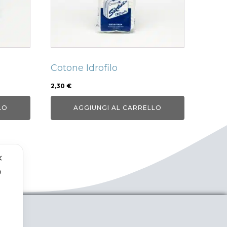
Cotone Idrofilo
2,30
€
LO
AGGIUNGI AL CARRELLO
✕
o
.
ENTI