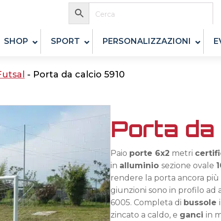
SHOP
SPORT
PERSONALIZZAZIONI
E
Futsal
-
Porta da calcio 5910
Porta da
Paio
porte 6x2
metri
certif
in
alluminio
sezione ovale
1
rendere la porta ancora più s
giunzioni sono in profilo ad 
6005. Completa di
bussole
zincato a caldo, e
ganci
in m