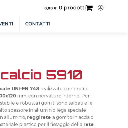
0 prodotti
0,00
€
VENTI
CONTATTI
 calcio 5910
icate UNI-EN 748
realizzate con profilo
00x120
mm. con nervature interne. Per
tabile e robusta i gomiti sono saldati e le
alto spessore in alluminio lega speciale
in alluminio,
reggirete
a gomito in acciaio
ateriale plastico per il fissaggio della
rete
.