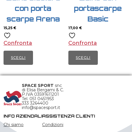
con porta
portascarpe
scarpe Arena
Basic
15,25
€
17,00
€
Confronta
Confronta
SCEGLI
SCEGLI
Questo
Questo
prodotto
prodotto
ha
ha
SPACE SPORT
snc
di Elisa Bergami & C.
più
più
P.IVA 03591611201
Tel. 051 0451953
varianti.
varianti.
333 3264400
Le
info@spacesport.it
Le
opzioni
opzioni
INFO AZIENDALI
ASSISTENZA CLIENTI
possono
possono
Chi siamo
Condizioni
essere
essere