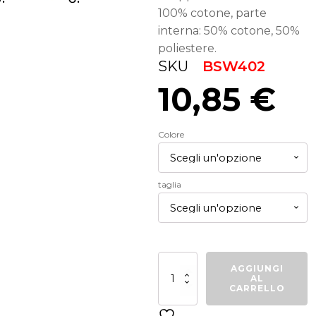
100% cotone, parte
interna: 50% cotone, 50%
poliestere.
SKU
BSW402
10,85
€
Colore
taglia
BSW402
AGGIUNGI
Short
AL
donna
CARRELLO
french
terry
quantità