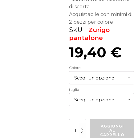
di scorta
Acquistabile con minimi di
2 pezzi per colore
SKU
Zurigo
pantalone
19,40
€
Colore
taglia
Pantalone
AGGIUNGI
Zurigo
AL
quantità
CARRELLO