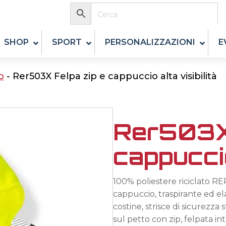
SHOP
SPORT
PERSONALIZZAZIONI
E
o
-
Rer503X Felpa zip e cappuccio alta visibilità
Rer503X 
cappuccio
100% poliestere riciclato R
cappuccio, traspirante ed elast
costine, strisce di sicurezza
sul petto con zip, felpata i