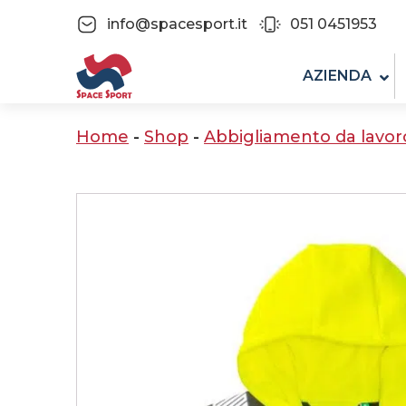
info@spacesport.it
051 0451953
AZIENDA
Home
-
Shop
-
Abbigliamento da lavor