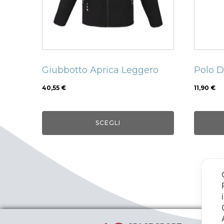
opzioni
opzion
possono
posso
essere
esser
scelte
scelte
nella
nella
Giubbotto Aprica Leggero
Polo 
pagina
pagin
del
del
40,55
€
11,90
€
prodotto
prodo
SCEGLI