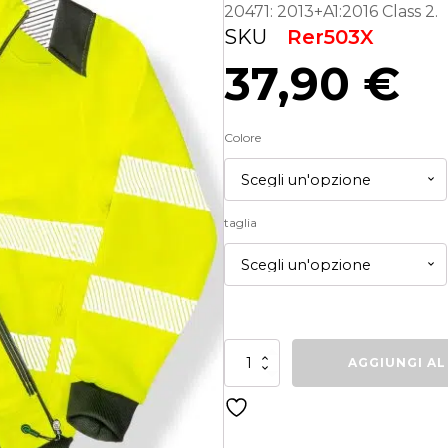
20471: 2013+A1:2016 Class 2.
SKU
Rer503X
37,90
€
Colore
taglia
Rer503X
AGGIUNGI AL
Felpa
zip
e
cappuccio
alta
visibilità