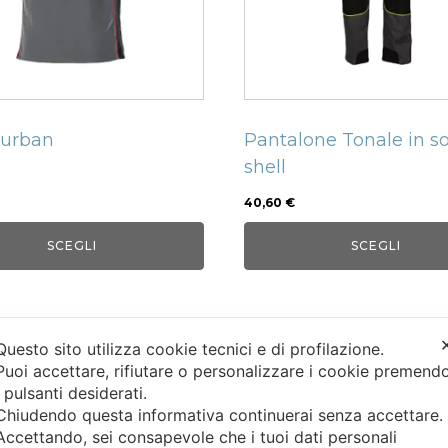
i
opzioni
no
possono
e
essere
scelte
nella
Durban
Pantalone Tonale in so
a
pagina
shell
del
tto
prodotto
40,60
€
SCEGLI
SCEGLI
Questo sito utilizza cookie tecnici e di profilazione.
Puoi accettare, rifiutare o personalizzare i cookie premend
i pulsanti desiderati.
Chiudendo questa informativa continuerai senza accettare
Accettando, sei consapevole che i tuoi dati personali