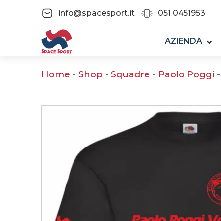
info@spacesport.it
051 0451953
AZIENDA
Home
-
Shop
-
Squadre
-
Paolo Poggi