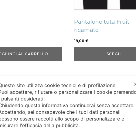
prodotto
Pantalone tuta Fruit
ricamato
19,00
€
GGIUNGI AL CARRELLO
SCEGLI
Questo sito utilizza cookie tecnici e di profilazione.
Puoi accettare, rifiutare o personalizzare i cookie premend
i pulsanti desiderati.
Chiudendo questa informativa continuerai senza accettare
Accettando, sei consapevole che i tuoi dati personali
INFO AZIENDALI
ASSISTENZA CLI
possono essere raccolti allo scopo di personalizzare e
misurare l'efficacia della pubblicità.
Chi siamo
Condizioni