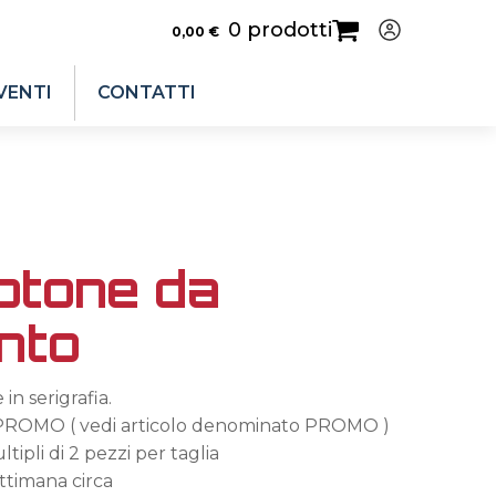
0 prodotti
0,00
€
VENTI
CONTATTI
otone da
nto
in serigrafia.
n PROMO ( vedi articolo denominato PROMO )
tipli di 2 pezzi per taglia
ttimana circa