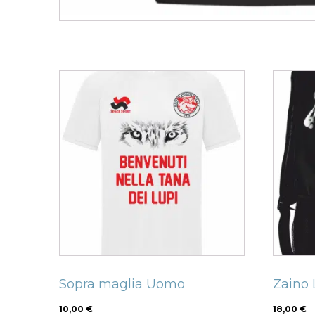
Related products
Questo
prodotto
ha
più
varianti.
Le
opzioni
possono
essere
scelte
nella
Sopra maglia Uomo
Zaino 
pagina
del
10,00
€
18,00
€