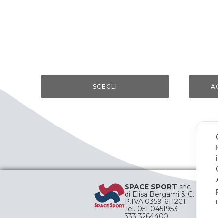
prodotto
SCEGLI
A
SPACE SPORT
snc
di Elisa Bergami & C.
P.IVA 03591611201
Tel. 051 0451953
333 3264400