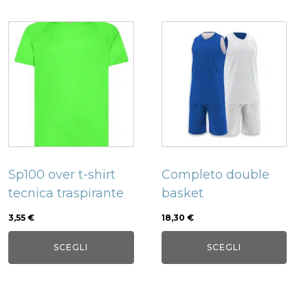
Questo
Questo
prodotto
prodotto
ha
ha
più
più
varianti.
varianti.
Le
Le
opzioni
opzioni
possono
possono
Sp100 over t-shirt
Completo double
essere
essere
tecnica traspirante
basket
scelte
scelte
nella
nella
3,55
€
18,30
€
pagina
pagina
SCEGLI
SCEGLI
del
del
prodotto
prodotto