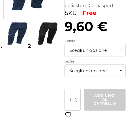
poliestere Camasport
SKU
Free
9,60
€
Colore
taglia
Pantalone
AGGIUNGI
Free
AL
quantità
CARRELLO