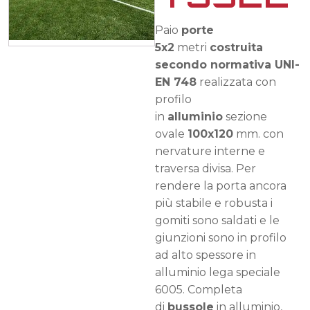
Paio
porte
5x2
metri
costruita
secondo normativa UNI-
EN 748
realizzata con
profilo
in
alluminio
sezione
ovale
100x120
mm. con
nervature interne e
traversa divisa. Per
rendere la porta ancora
più stabile e robusta i
gomiti sono saldati e le
giunzioni sono in profilo
ad alto spessore in
alluminio lega speciale
6005. Completa
di
bussole
in alluminio,