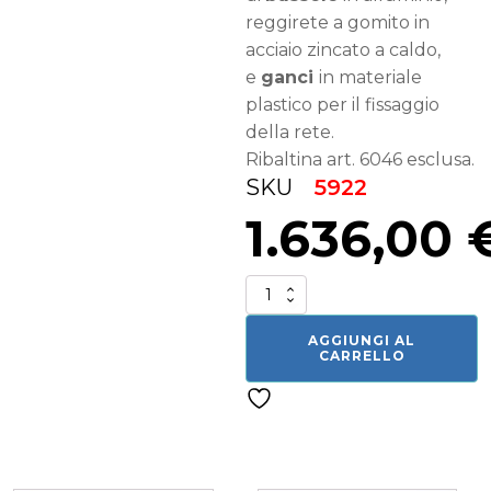
reggirete a gomito in
acciaio zincato a caldo,
e
ganci
in materiale
plastico per il fissaggio
della rete.
Ribaltina art. 6046 esclusa.
SKU
5922
1.636,00
Porta
da
calcio
AGGIUNGI AL
a
CARRELLO
7
5922
quantità
Related products