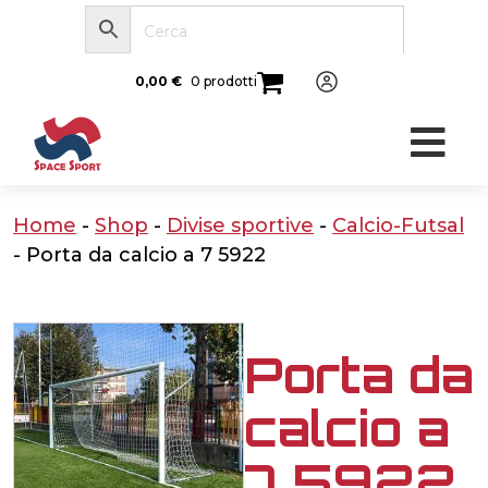
0,00
€
0 prodotti
Home
-
Shop
-
Divise sportive
-
Calcio-Futsal
-
Porta da calcio a 7 5922
Porta da
calcio a
7 5922